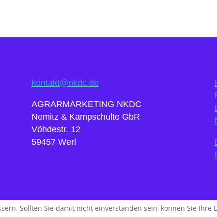
kontakt@nkdc.de
AGRARMARKETING NKDC
Nemitz & Kampschulte GbR
Vöhdestr. 12
59457 Werl
sern. Sollten Sie damit nicht einverstanden sein, können Sie Ihre