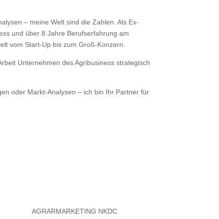
lysen – meine Welt sind die Zahlen. Als Ex-
E-Mail
ness und über 8 Jahre Berufserfahrung am
elt vom Start-Up bis zum Groß-Konzern.
 Arbeit Unternehmen des Agribusiness strategisch
gen oder Markt-Analysen – ich bin Ihr Partner für
kontakt@nkdc.de
AGRARMARKETING NKDC